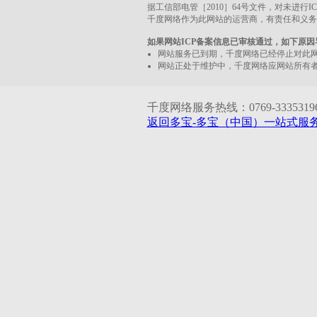
据工信部电管［2010］64号文件，对未进行
千度网络作为此网站的运营商，有责任和义务
如果网站ICP备案信息已审核通过，如下原
网站服务已到期，千度网络已经停止对此
网站正处于维护中，千度网络应网站所有
千度网络服务热线：0769-33353196 1
返回多宝-多宝（中国）一站式服