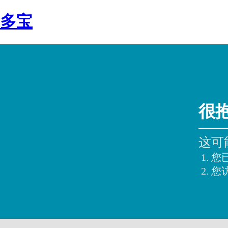
多宝
很
这可
您
您