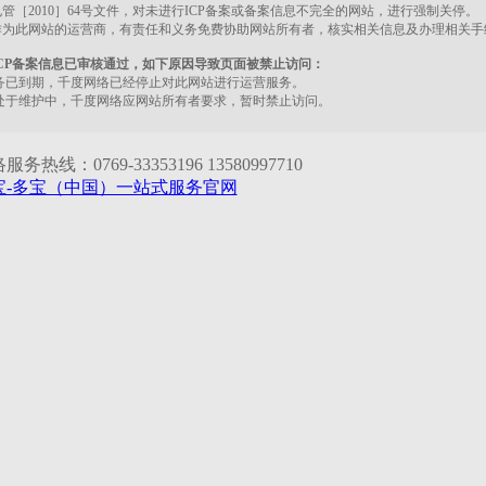
管［2010］64号文件，对未进行ICP备案或备案信息不完全的网站，进行强制关停。
作为此网站的运营商，有责任和义务免费协助网站所有者，核实相关信息及办理相关手
CP备案信息已审核通过，如下原因导致页面被禁止访问：
务已到期，千度网络已经停止对此网站进行运营服务。
处于维护中，千度网络应网站所有者要求，暂时禁止访问。
务热线：0769-33353196 13580997710
宝-多宝（中国）一站式服务官网