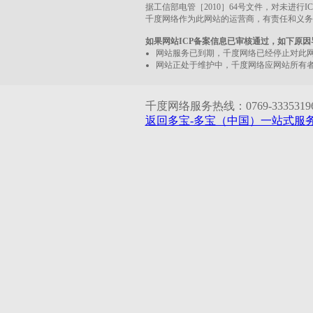
据工信部电管［2010］64号文件，对未进行
千度网络作为此网站的运营商，有责任和义务
如果网站ICP备案信息已审核通过，如下原
网站服务已到期，千度网络已经停止对此
网站正处于维护中，千度网络应网站所有
千度网络服务热线：0769-33353196 1
返回多宝-多宝（中国）一站式服