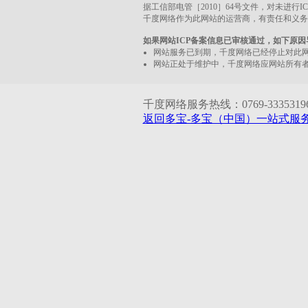
据工信部电管［2010］64号文件，对未进行
千度网络作为此网站的运营商，有责任和义务
如果网站ICP备案信息已审核通过，如下原
网站服务已到期，千度网络已经停止对此
网站正处于维护中，千度网络应网站所有
千度网络服务热线：0769-33353196 1
返回多宝-多宝（中国）一站式服