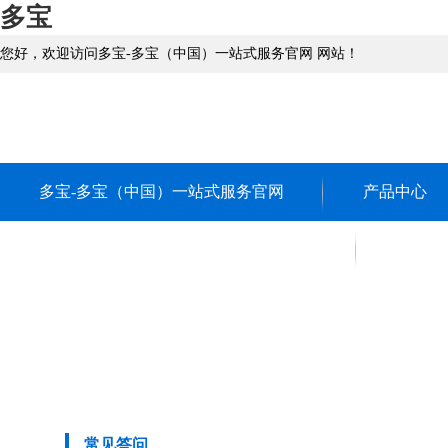
多宝
您好，欢迎访问多宝-多宝（中国）一站式服务官网 网站！
多宝-多宝（中国）一站式服务官网
产品中心
转轴
关于多宝-多宝（中国）一站式服务官网
联系多
五金冲压件
关于多宝-多宝（中国）
精密车削件
一站式服务官网
CNC数控车床件
多宝-多宝（中国）一站
伺服电机配件
式服务官网 团队
常见答问