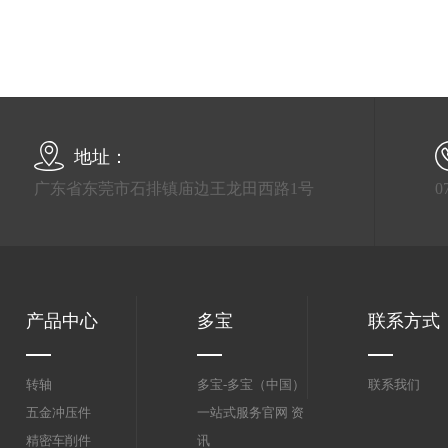
地址：
广东省东莞市石排镇庙边王龙田西路1号
0
产品中心
多宝
联系方式
转轴
多宝-多宝（中国）
联系我们
五金冲压件
一站式服务官网 资
精密车削件
讯