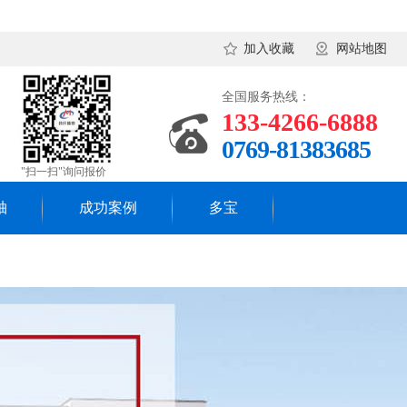
加入收藏
网站地图
全国服务热线：
133-4266-6888
0769-81383685
"扫一扫"询问报价
轴
成功案例
多宝
客户见证
多宝-多宝（中国）一站
式服务官网 资讯
成功案例
行业新闻
荣誉客户
常见答问