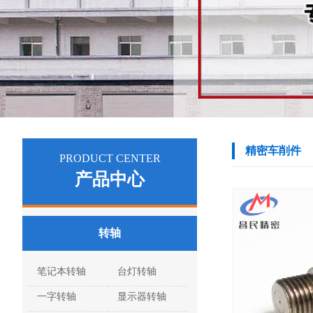
伺服电机
式服务官网 团队
核心理念
工厂环境
合作流程
视频中心
精密车削件
PRODUCT CENTER
产品中心
转轴定制
多宝-多宝（中国）一站
转轴
式服务官网 优势
笔记本转轴
台灯转轴
一字转轴
显示器转轴