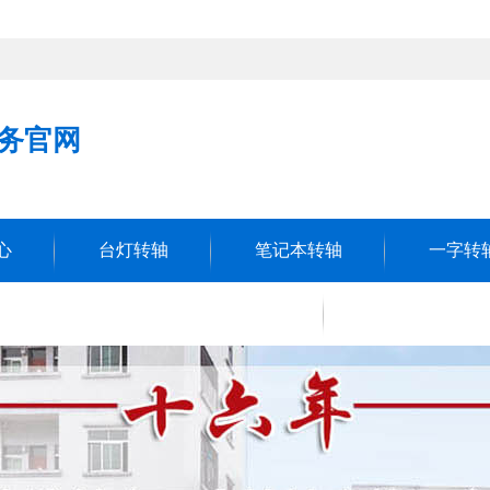
务官网
心
台灯转轴
笔记本转轴
一字转
系多宝-多宝（中国）一站式服务官网
件
件
车床件