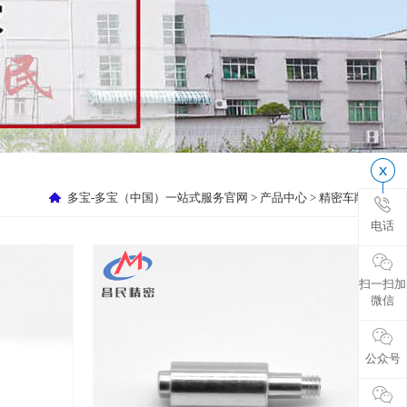
多宝-多宝（中国）一站式服务官网
>
产品中心
>
精密车削件
电话
扫一扫加
微信
公众号