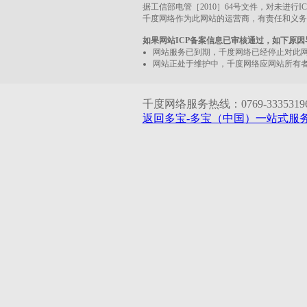
据工信部电管［2010］64号文件，对未进行
千度网络作为此网站的运营商，有责任和义务
如果网站ICP备案信息已审核通过，如下原
网站服务已到期，千度网络已经停止对此
网站正处于维护中，千度网络应网站所有
千度网络服务热线：0769-33353196 1
返回多宝-多宝（中国）一站式服