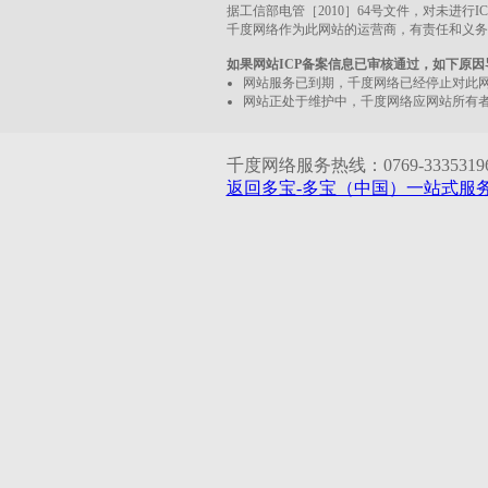
据工信部电管［2010］64号文件，对未进行
千度网络作为此网站的运营商，有责任和义务
如果网站ICP备案信息已审核通过，如下原
网站服务已到期，千度网络已经停止对此
网站正处于维护中，千度网络应网站所有
千度网络服务热线：0769-33353196 1
返回多宝-多宝（中国）一站式服