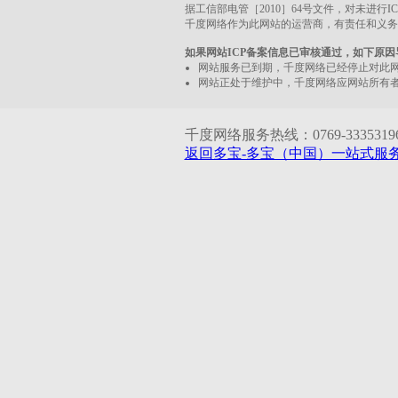
据工信部电管［2010］64号文件，对未进行
千度网络作为此网站的运营商，有责任和义务
如果网站ICP备案信息已审核通过，如下原
网站服务已到期，千度网络已经停止对此
网站正处于维护中，千度网络应网站所有
千度网络服务热线：0769-33353196 1
返回多宝-多宝（中国）一站式服