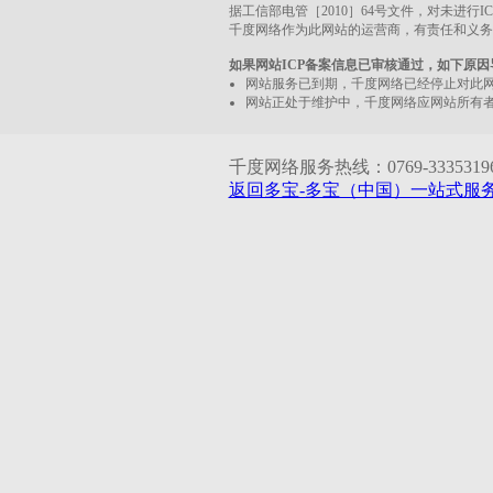
据工信部电管［2010］64号文件，对未进行
千度网络作为此网站的运营商，有责任和义务
如果网站ICP备案信息已审核通过，如下原
网站服务已到期，千度网络已经停止对此
网站正处于维护中，千度网络应网站所有
千度网络服务热线：0769-33353196 1
返回多宝-多宝（中国）一站式服