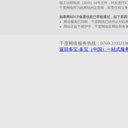
据工信部电管［2010］64号文件，对未进行
千度网络作为此网站的运营商，有责任和义务
如果网站ICP备案信息已审核通过，如下原
网站服务已到期，千度网络已经停止对此
网站正处于维护中，千度网络应网站所有
千度网络服务热线：0769-33353196 1
返回多宝-多宝（中国）一站式服