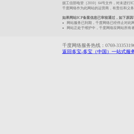
据工信部电管［2010］64号文件，对未进行
千度网络作为此网站的运营商，有责任和义务
如果网站ICP备案信息已审核通过，如下原
网站服务已到期，千度网络已经停止对此
网站正处于维护中，千度网络应网站所有
千度网络服务热线：0769-33353196 1
返回多宝-多宝（中国）一站式服