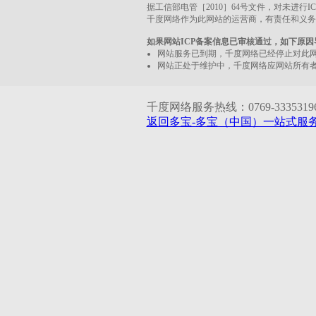
据工信部电管［2010］64号文件，对未进行
千度网络作为此网站的运营商，有责任和义务
如果网站ICP备案信息已审核通过，如下原
网站服务已到期，千度网络已经停止对此
网站正处于维护中，千度网络应网站所有
千度网络服务热线：0769-33353196 1
返回多宝-多宝（中国）一站式服