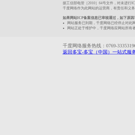
据工信部电管［2010］64号文件，对未进行
千度网络作为此网站的运营商，有责任和义务
如果网站ICP备案信息已审核通过，如下原
网站服务已到期，千度网络已经停止对此
网站正处于维护中，千度网络应网站所有
千度网络服务热线：0769-33353196 1
返回多宝-多宝（中国）一站式服