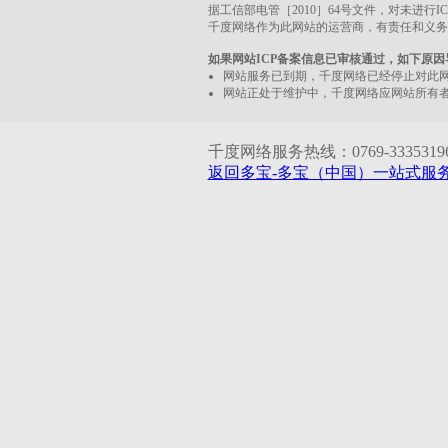
据工信部电管［2010］64号文件，对未进行
千度网络作为此网站的运营商，有责任和义务
如果网站ICP备案信息已审核通过，如下原
网站服务已到期，千度网络已经停止对此
网站正处于维护中，千度网络应网站所有
千度网络服务热线：0769-33353196 1
返回多宝-多宝（中国）一站式服