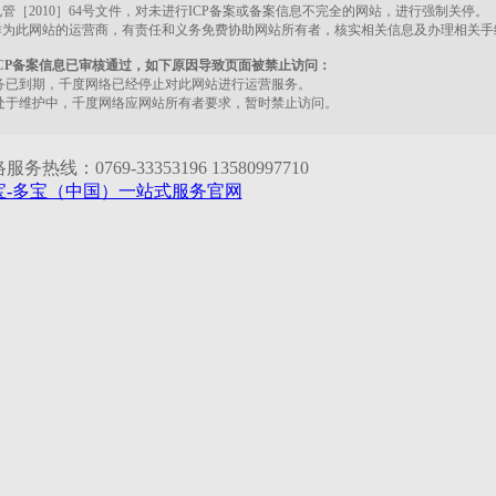
管［2010］64号文件，对未进行ICP备案或备案信息不完全的网站，进行强制关停。
作为此网站的运营商，有责任和义务免费协助网站所有者，核实相关信息及办理相关手
CP备案信息已审核通过，如下原因导致页面被禁止访问：
务已到期，千度网络已经停止对此网站进行运营服务。
处于维护中，千度网络应网站所有者要求，暂时禁止访问。
务热线：0769-33353196 13580997710
宝-多宝（中国）一站式服务官网