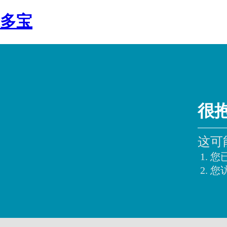
多宝
很
这可
您
您