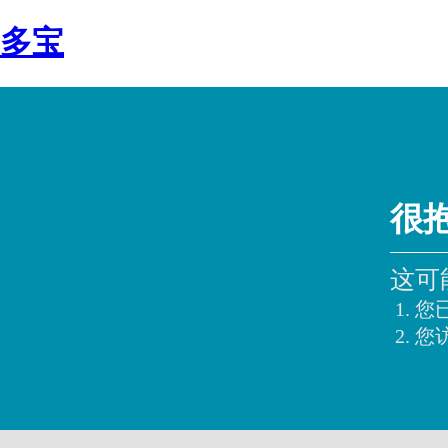
多宝
很
这可
您
您