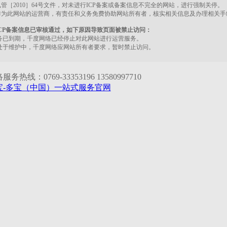
管［2010］64号文件，对未进行ICP备案或备案信息不完全的网站，进行强制关停。
作为此网站的运营商，有责任和义务免费协助网站所有者，核实相关信息及办理相关手
CP备案信息已审核通过，如下原因导致页面被禁止访问：
务已到期，千度网络已经停止对此网站进行运营服务。
处于维护中，千度网络应网站所有者要求，暂时禁止访问。
务热线：0769-33353196 13580997710
宝-多宝（中国）一站式服务官网